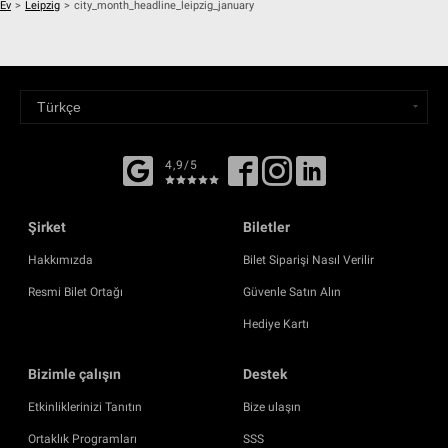
Ev
>
Leipzig
>
city_month_headline_leipzig_january
4,9/5
Şirket
Biletler
Hakkımızda
Bilet Siparişi Nasıl Verilir
Resmi Bilet Ortağı
Güvenle Satın Alın
Hediye Kartı
Bizimle çalışın
Destek
Etkinliklerinizi Tanıtın
Bize ulaşın
Ortaklık Programları
SSS