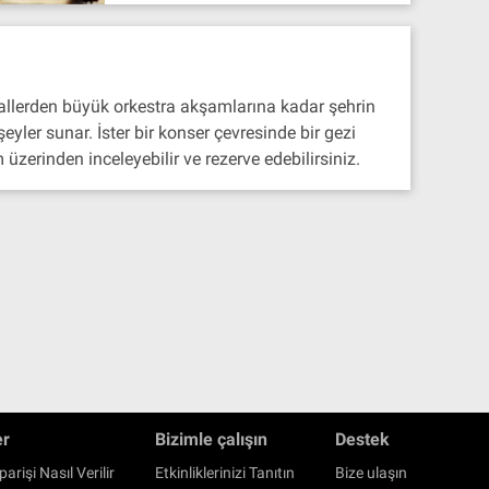
tallerden büyük orkestra akşamlarına kadar şehrin
yler sunar. İster bir konser çevresinde bir gezi
üzerinden inceleyebilir ve rezerve edebilirsiniz.
er
Bizimle çalışın
Destek
parişi Nasıl Verilir
Etkinliklerinizi Tanıtın
Bize ulaşın