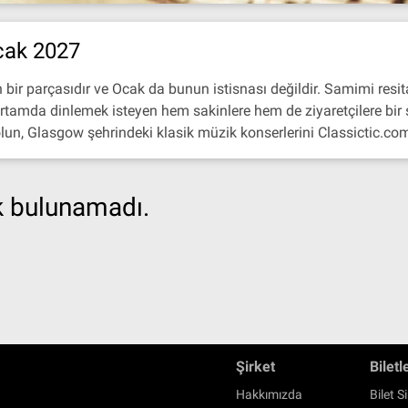
cak 2027
 bir parçasıdır ve Ocak da bunun istisnası değildir. Samimi resi
tamda dinlemek isteyen hem sakinlere hem de ziyaretçilere bir şe
lun, Glasgow şehrindeki klasik müzik konserlerini Classictic.com 
ik bulunamadı.
Şirket
Biletl
Hakkımızda
Bilet Si