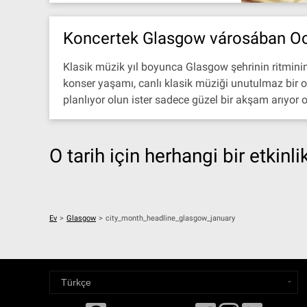
Koncertek Glasgow városában O
Klasik müzik yıl boyunca Glasgow şehrinin ritminin
konser yaşamı, canlı klasik müziği unutulmaz bir or
planlıyor olun ister sadece güzel bir akşam arıyor o
O tarih için herhangi bir etkinl
Ev
>
Glasgow
>
city_month_headline_glasgow_january