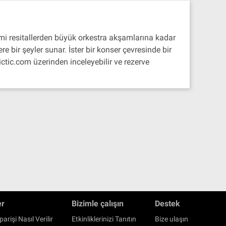
mi resitallerden büyük orkestra akşamlarına kadar
 bir şeyler sunar. İster bir konser çevresinde bir
ctic.com üzerinden inceleyebilir ve rezerve
er
Bizimle çalışın
Destek
parişi Nasıl Verilir
Etkinliklerinizi Tanıtın
Bize ulaşın