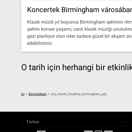
Koncertek Birmingham városáb
Klasik müzik yıl boyunca Birmingham şehrinin ritm
şehrin konser yaşamı, canlı klasik müziği unutulmaz
gezi planlıyor olun ister sadece güzel bir akşam ar
edebilirsiniz.
O tarih için herhangi bir etkinl
Ev
>
Birmingham
>
city_month_headline_birmingham_july