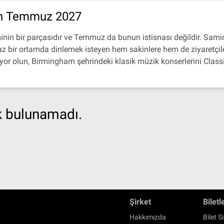
an Temmuz 2027
inin bir parçasıdır ve Temmuz da bunun istisnası değildir. Sami
 bir ortamda dinlemek isteyen hem sakinlere hem de ziyaretçilere
ıyor olun, Birmingham şehrindeki klasik müzik konserlerini Classi
ik bulunamadı.
Şirket
Biletl
Hakkımızda
Bilet Si