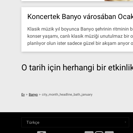
Koncertek Banyo városában Oca
Klasik müzik yıl boyunca Banyo şehrinin ritminin b
konser yaşamı, canlı klasik müziği unutulmaz bir or
planlıyor olun ister sadece güzel bir akşam arıyor o
O tarih için herhangi bir etkinl
Ev
>
Banyo
>
city_month_headline_bath_january