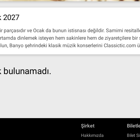
k 2027
ir parçasıdır ve Ocak da bunun istisnası değildir. Samimi resita
tamda dinlemek isteyen hem sakinlere hem de ziyaretçilere bir şe
lun, Banyo şehrindeki klasik müzik konserlerini Classictic.com üze
ik bulunamadı.
Şirket
Biletl
Hakkımızda
Bilet Si