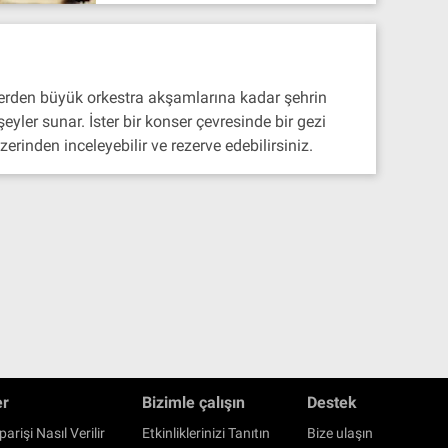
llerden büyük orkestra akşamlarına kadar şehrin
yler sunar. İster bir konser çevresinde bir gezi
rinden inceleyebilir ve rezerve edebilirsiniz.
er
Bizimle çalışın
Destek
parişi Nasıl Verilir
Etkinliklerinizi Tanıtın
Bize ulaşın