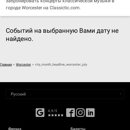
забронировать концерты классической музыки в
городе Worcester на Classictic.com.
Событий на выбранную Вами дату не
найдено.
Главная
>
Worcester
>
city_month_headline_worcester_july
4,9/5
Фирма
Билеты