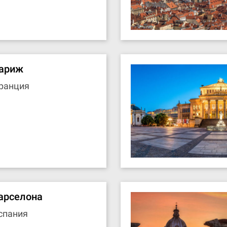
ариж
ранция
арселона
спания