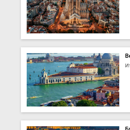
В
И
Б