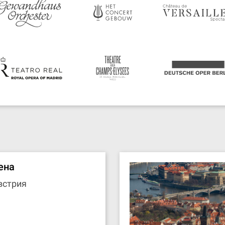
ена
встрия