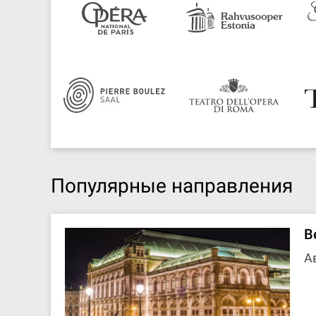
Популярные направления
В
А