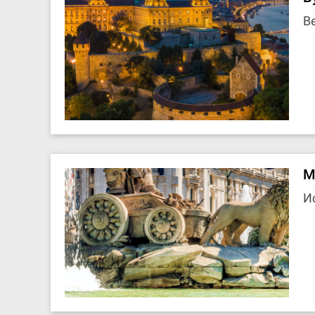
В
М
И