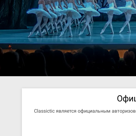
Офиц
Classictic является официальным авторизо