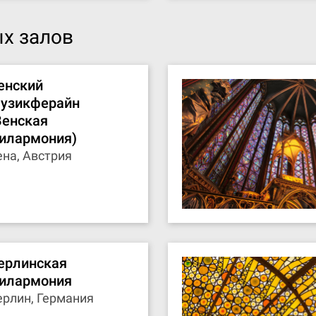
х залов
енский
узикферайн
Венская
илармония)
ена, Австрия
ерлинская
илармония
ерлин, Германия