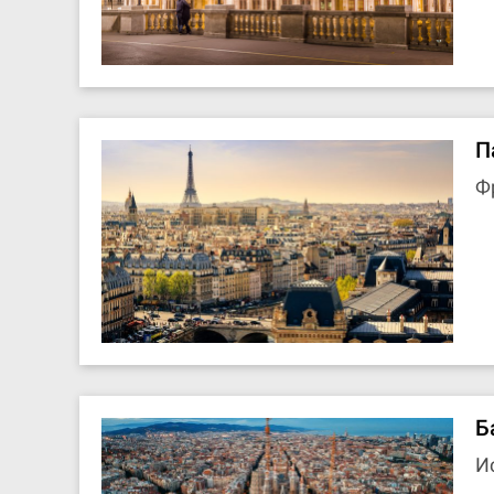
П
Ф
Б
И