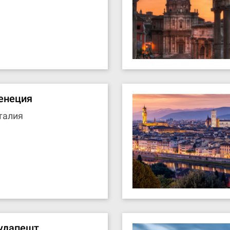
енеция
талия
удапешт