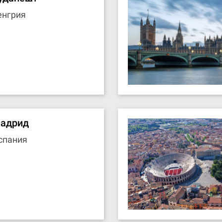
енгрия
адрид
спания