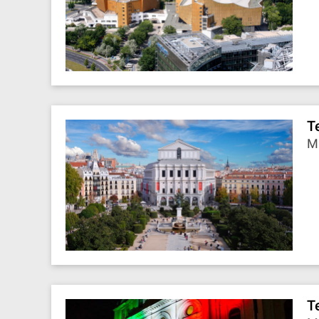
T
М
T