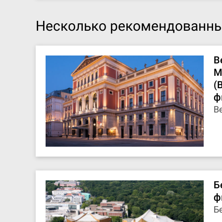
Несколько рекомендованны
В
М
(
ф
В
Б
ф
Б