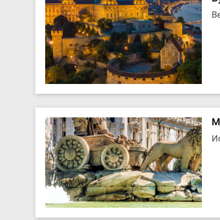
В
М
И