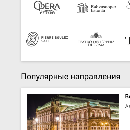
Популярные направления
В
А