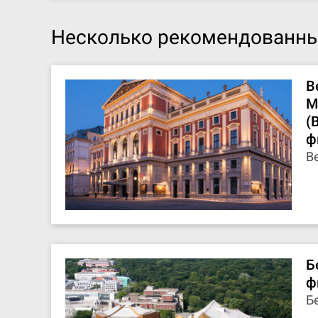
Несколько рекомендованны
В
М
(
ф
В
Б
ф
Б