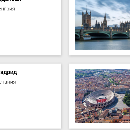
енгрия
адрид
спания