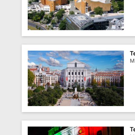
T
М
T