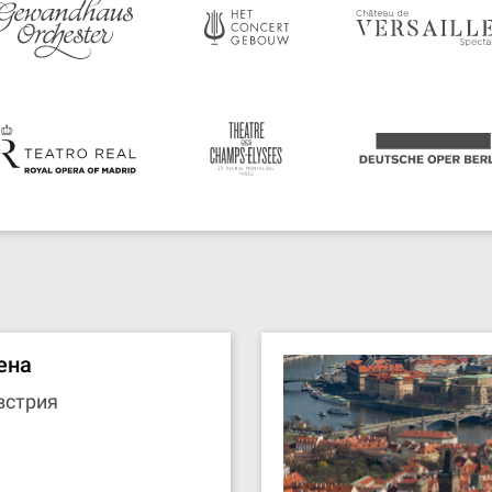
ена
встрия