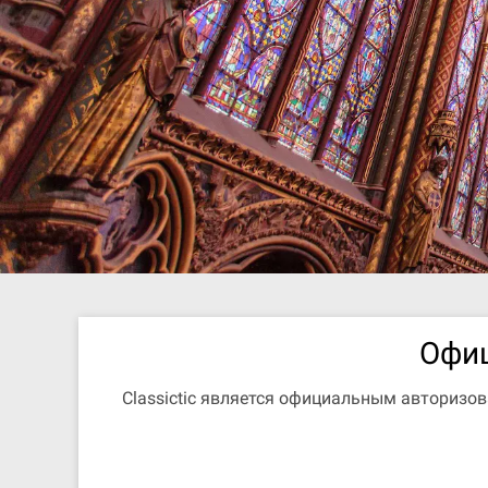
Офиц
Classictic является официальным авторизо