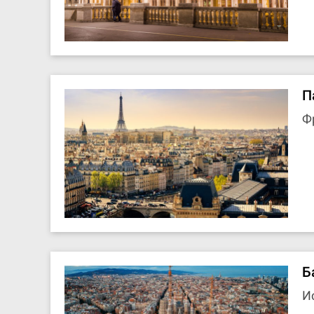
П
Ф
Б
И