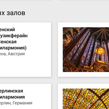
х залов
енский
узикферайн
Венская
илармония)
ена, Австрия
ерлинская
илармония
ерлин, Германия