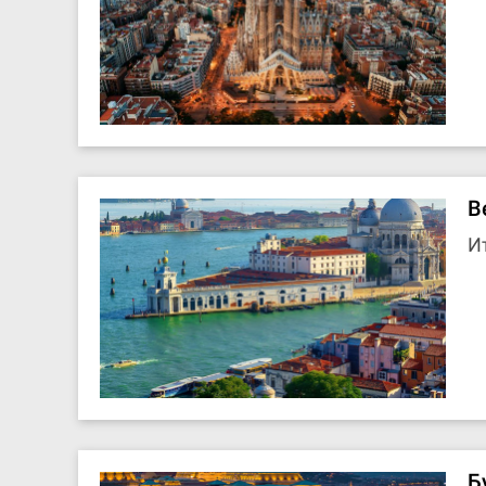
В
И
Б