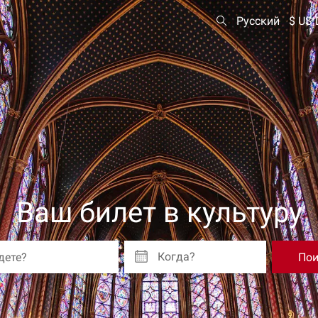
Русский
$ US 
Ваш билет в культуру
Когда?
Пои