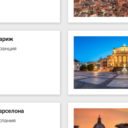
ариж
ранция
арселона
спания