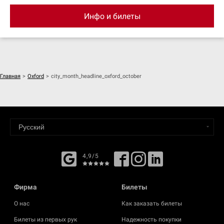
Инфо и билеты
Главная
>
Oxford
>
city_month_headline_oxford_october
4,9/5
Фирма
Билеты
О нас
Как заказать билеты
Билеты из первых рук
Надежность покупки