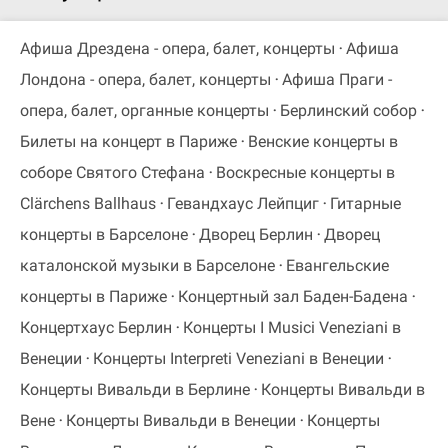
Афиша Дрездена - опера, балет, концерты
Афиша
Лондона - опера, балет, концерты
Афиша Праги -
опера, балет, органные концерты
Берлинский собор
Билеты на концерт в Париже
Венские концерты в
соборе Святого Стефана
Воскресные концерты в
Clärchens Ballhaus
Гевандхаус Лейпциг
Гитарные
концерты в Барселоне
Дворец Берлин
Дворец
каталонской музыки в Барселоне
Евангельские
концерты в Париже
Концертный зал Баден-Бадена
Концертхаус Берлин
Концерты I Musici Veneziani в
Венеции
Концерты Interpreti Veneziani в Венеции
Концерты Вивальди в Берлине
Концерты Вивальди в
Вене
Концерты Вивальди в Венеции
Концерты