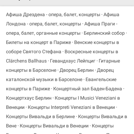
Афиша Дрездена - опера, балет, концерты
Афиша
Лондона - опера, балет, концерты
Афиша Праги -
опера, балет, органные концерты
Берлинский собор
Билеты на концерт в Париже
Венские концерты в
соборе Святого Стефана
Воскресные концерты в
Clärchens Ballhaus
Гевандхаус Лейпциг
Гитарные
концерты в Барселоне
Дворец Берлин
Дворец
каталонской музыки в Барселоне
Евангельские
концерты в Париже
Концертный зал Баден-Бадена
Концертхаус Берлин
Концерты I Musici Veneziani в
Венеции
Концерты Interpreti Veneziani в Венеции
Концерты Вивальди в Берлине
Концерты Вивальди в
Вене
Концерты Вивальди в Венеции
Концерты