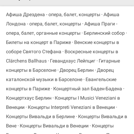
Афиша Дрездена - опера, балет, концерты
Афиша
Лондона - опера, балет, концерты
Афиша Праги -
опера, балет, органные концерты
Берлинский собор
Билеты на концерт в Париже
Венские концерты в
соборе Святого Стефана
Воскресные концерты в
Clärchens Ballhaus
Гевандхаус Лейпциг
Гитарные
концерты в Барселоне
Дворец Берлин
Дворец
каталонской музыки в Барселоне
Евангельские
концерты в Париже
Концертный зал Баден-Бадена
Концертхаус Берлин
Концерты I Musici Veneziani в
Венеции
Концерты Interpreti Veneziani в Венеции
Концерты Вивальди в Берлине
Концерты Вивальди в
Вене
Концерты Вивальди в Венеции
Концерты