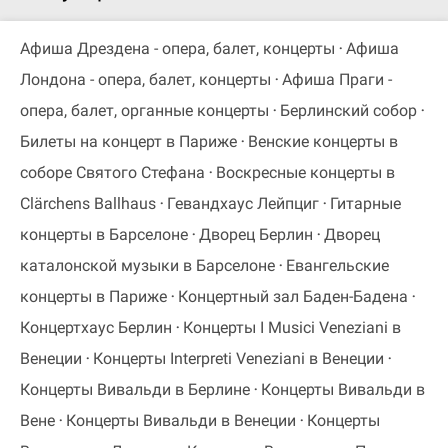
Афиша Дрездена - опера, балет, концерты
Афиша
Лондона - опера, балет, концерты
Афиша Праги -
опера, балет, органные концерты
Берлинский собор
Билеты на концерт в Париже
Венские концерты в
соборе Святого Стефана
Воскресные концерты в
Clärchens Ballhaus
Гевандхаус Лейпциг
Гитарные
концерты в Барселоне
Дворец Берлин
Дворец
каталонской музыки в Барселоне
Евангельские
концерты в Париже
Концертный зал Баден-Бадена
Концертхаус Берлин
Концерты I Musici Veneziani в
Венеции
Концерты Interpreti Veneziani в Венеции
Концерты Вивальди в Берлине
Концерты Вивальди в
Вене
Концерты Вивальди в Венеции
Концерты