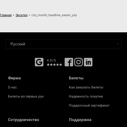
Главная
>
Эксетер
>
city_month_headline_exeter_july
4,9/5
Фирма
Билеты
О нас
Как заказать билеты
Билеты из первых рук
Надежность покупки
Подарочный сертификат
Cотрудничество
Поддержка