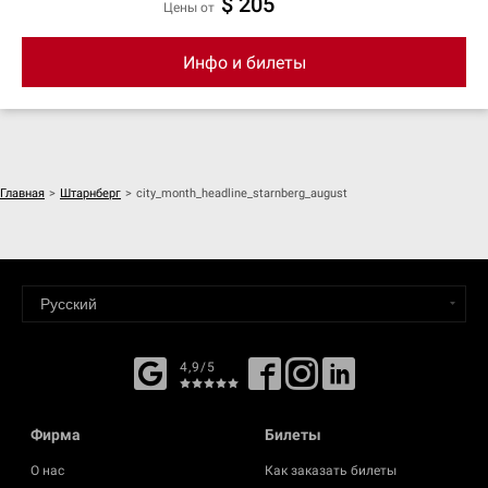
$ 205
цены от
Инфо и билеты
Главная
>
Штарнберг
>
city_month_headline_starnberg_august
4,9/5
Фирма
Билеты
О нас
Как заказать билеты