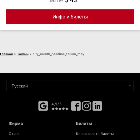
$ 43
цены от
Инфо и билеты
Главная
>
Таллин
>
city_month_headline_tallinn_may
4,9/5
Фирма
Билеты
О нас
Как заказать билеты