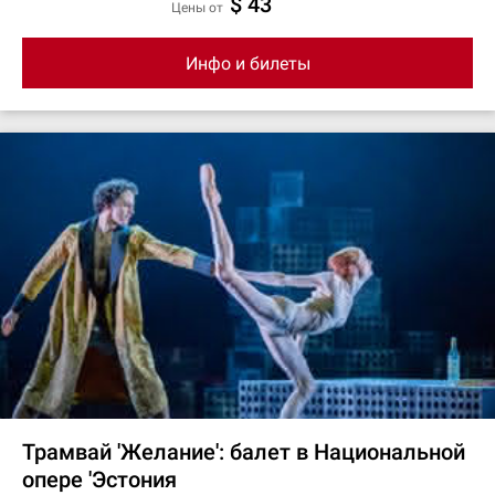
$ 43
цены от
Инфо и билеты
Трамвай 'Желание': балет в Национальной
опере 'Эстония