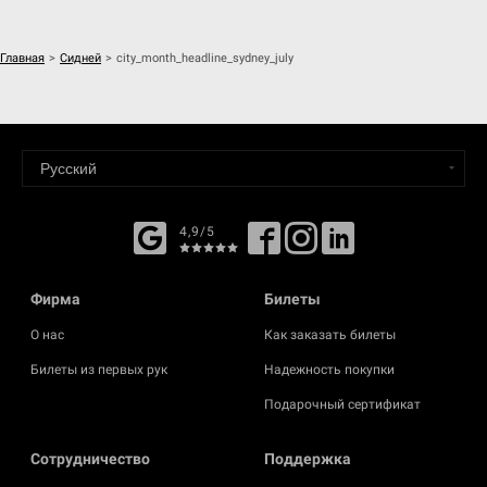
Главная
>
Сидней
>
city_month_headline_sydney_july
4,9/5
Фирма
Билеты
О нас
Как заказать билеты
Билеты из первых рук
Надежность покупки
Подарочный сертификат
Cотрудничество
Поддержка