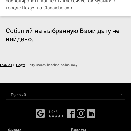
забронировать концерты классической музыки в
городе Падуя на Classictic.com.
Событий на выбранную Вами дату не
найдено.
Главная
>
Падуя
>
city_month_headline_padua_may
4,9/5
Фирма
Билеты