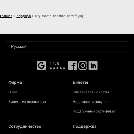
Главная
>
Кардифф
>
city_month_headline_cardiff_july
4,9/5
Фирма
Билеты
О нас
Как заказать билеты
Билеты из первых рук
Надежность покупки
Подарочный сертификат
Cотрудничество
Поддержка