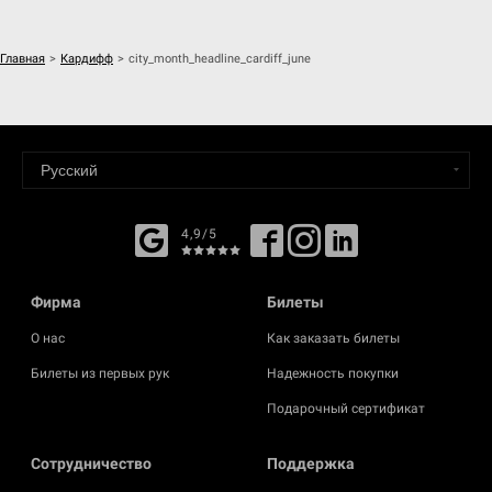
Главная
>
Кардифф
>
city_month_headline_cardiff_june
4,9/5
Фирма
Билеты
О нас
Как заказать билеты
Билеты из первых рук
Надежность покупки
Подарочный сертификат
Cотрудничество
Поддержка