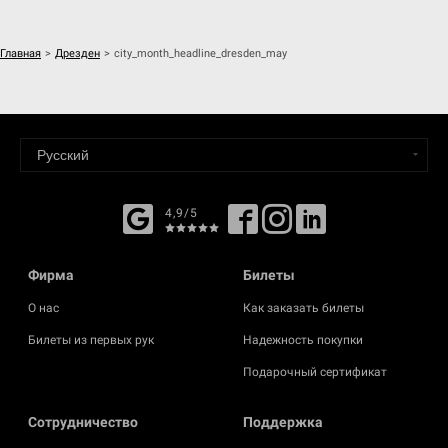
Главная
>
Дрезден
>
city_month_headline_dresden_may
4,9/5
Фирма
Билеты
О нас
Как заказать билеты
Билеты из первых рук
Надежность покупки
Подарочный сертификат
Cотрудничество
Поддержка