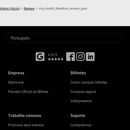
Home (Início)
>
Rennes
>
city_month_headline_rennes_june
4,9/5
Empresa
Bilhetes
Sobre nós
Como comprar bilhetes
Parceiro Oficial do Bilhete
Comprar segura
Vale-presente
Trabalhe conosco
Suporte
Promova seus eventos
Contacte-nos