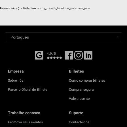
Home (Início)
>
Potsdam
>
city_month_headline_potsdam_june
4,9/5
Empresa
Bilhetes
Sobre nós
Como comprar bilhetes
Parceiro Oficial do Bilhete
Comprar segura
Vale-presente
Trabalhe conosco
Suporte
Promova seus eventos
Contacte-nos