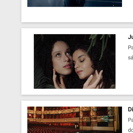
J
Pa
sá
D
Pa
do