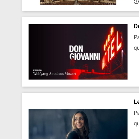
D
Pa
qu
L
P
qu