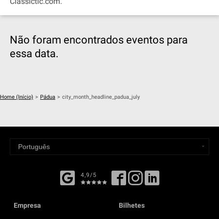
Classictic.com.
Não foram encontrados eventos para
essa data.
Home (Início)
>
Pádua
>
city_month_headline_padua_july
4,9/5
Empresa
Bilhetes