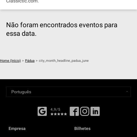
Classictic.com.
Não foram encontrados eventos para
essa data.
Home (Início)
>
Pádua
>
city_month_headline_padua_june
4,9/5
Empresa
Bilhetes