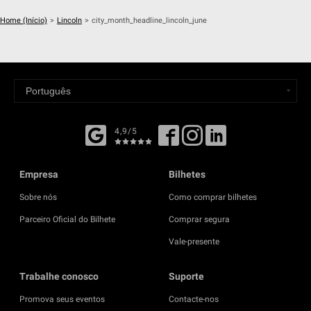
Home (Início)
>
Lincoln
>
city_month_headline_lincoln_june
4,9/5
Empresa
Bilhetes
Sobre nós
Como comprar bilhetes
Parceiro Oficial do Bilhete
Comprar segura
Vale-presente
Trabalhe conosco
Suporte
Promova seus eventos
Contacte-nos