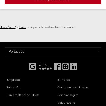
Home (Início)
>
Leeds
>
city_month_headline_leeds_december
4,9/5
Empresa
Bilhetes
Sobre nós
Como comprar bilhetes
Parceiro Oficial do Bilhete
Comprar segura
Vale-presente