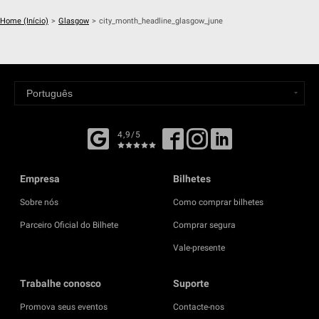
Home (Início)
>
Glasgow
>
city_month_headline_glasgow_june
4,9/5
Empresa
Bilhetes
Sobre nós
Como comprar bilhetes
Parceiro Oficial do Bilhete
Comprar segura
Vale-presente
Trabalhe conosco
Suporte
Promova seus eventos
Contacte-nos