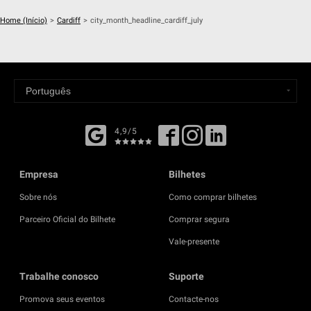
Home (Início)
>
Cardiff
>
city_month_headline_cardiff_july
4,9/5
Empresa
Bilhetes
Sobre nós
Como comprar bilhetes
Parceiro Oficial do Bilhete
Comprar segura
Vale-presente
Trabalhe conosco
Suporte
Promova seus eventos
Contacte-nos