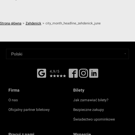
Strona główna
>
Zehdenick
>
city_month_headline_zehdenick_june
4,9/5
Firma
Bilety
O nas
Jak zamawiać bilety?
Oficjalny partner biletowy
Bezpieczne zakupy
Świadectwo upominkowe
Pracuj z nami
Wsparcie