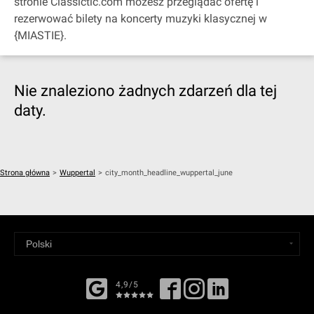
stronie Classictic.com możesz przeglądać ofertę i
rezerwować bilety na koncerty muzyki klasycznej w
{MIASTIE}.
Nie znaleziono żadnych zdarzeń dla tej
daty.
Strona główna
>
Wuppertal
>
city_month_headline_wuppertal_june
4,9/5