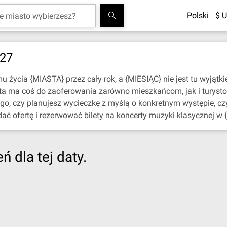
Polski
$ U
027
życia {MIASTA} przez cały rok, a {MIESIĄC} nie jest tu wyjątki
sta ma coś do zaoferowania zarówno mieszkańcom, jak i turyst
ego, czy planujesz wycieczkę z myślą o konkretnym występie, c
dać ofertę i rezerwować bilety na koncerty muzyki klasycznej w 
 dla tej daty.