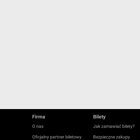
Firma
Bilety
O nas
Jak zamawiać bilety?
Oficjalny partner biletowy
Bezpieczne zakupy