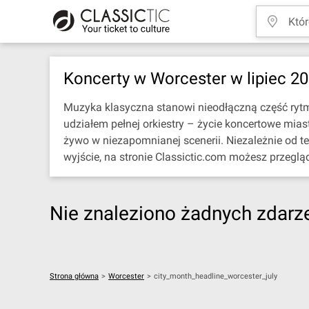
Koncerty w Worcester w lipiec 2
Muzyka klasyczna stanowi nieodłączną część rytmu 
udziałem pełnej orkiestry – życie koncertowe mia
żywo w niezapomnianej scenerii. Niezależnie od t
wyjście, na stronie Classictic.com możesz przeglą
Nie znaleziono żadnych zdarzeń
Strona główna
>
Worcester
>
city_month_headline_worcester_july