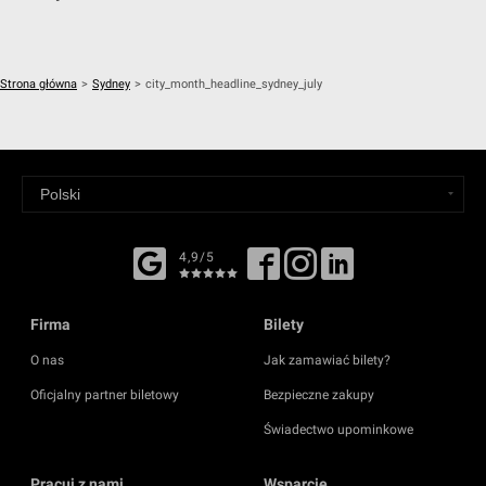
Strona główna
>
Sydney
>
city_month_headline_sydney_july
4,9/5
Firma
Bilety
O nas
Jak zamawiać bilety?
Oficjalny partner biletowy
Bezpieczne zakupy
Świadectwo upominkowe
Pracuj z nami
Wsparcie