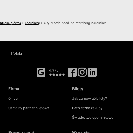
Strona główna
>
Starnberg
>
city_month_headline_starnberg_november
4,9/5
Firma
Bilety
O nas
Jak zamawiać bilety?
Oficjalny partner biletowy
Bezpieczne zakupy
Świadectwo upominkowe
Pracuj z nami
Wsparcie