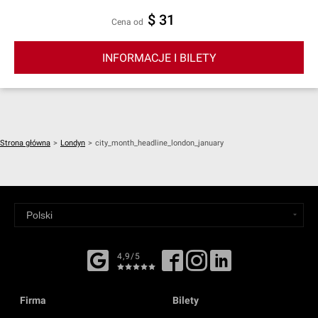
$ 31
cena od
INFORMACJE I BILETY
Strona główna
>
Londyn
>
city_month_headline_london_january
4,9/5
Firma
Bilety