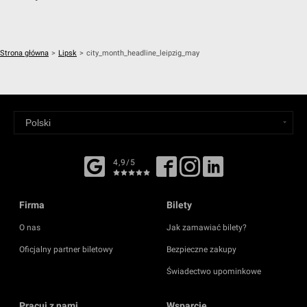
Strona główna
>
Lipsk
>
city_month_headline_leipzig_may
4,9/5
Firma
Bilety
O nas
Jak zamawiać bilety?
Oficjalny partner biletowy
Bezpieczne zakupy
Świadectwo upominkowe
Pracuj z nami
Wsparcie