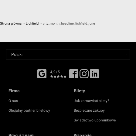
Strona główna
>
Lichfield
>
city_month_headline_lichfield_june
4,9/5
Firma
Bilety
O nas
Jak zamawiać bilety?
Oficjalny partner biletowy
Bezpieczne zakupy
Świadectwo upominkowe
Pracuj z nami
Wsparcie