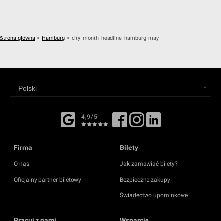
Strona główna
>
Hamburg
>
city_month_headline_hamburg_may
4,9/5
Firma
Bilety
O nas
Jak zamawiać bilety?
Oficjalny partner biletowy
Bezpieczne zakupy
Świadectwo upominkowe
Pracuj z nami
Wsparcie