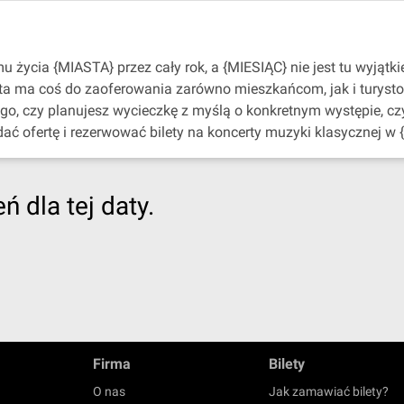
życia {MIASTA} przez cały rok, a {MIESIĄC} nie jest tu wyjątki
sta ma coś do zaoferowania zarówno mieszkańcom, jak i turyst
ego, czy planujesz wycieczkę z myślą o konkretnym występie, c
dać ofertę i rezerwować bilety na koncerty muzyki klasycznej w 
 dla tej daty.
Firma
Bilety
O nas
Jak zamawiać bilety?