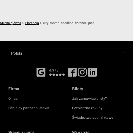
Strona główna
>
Florencja
>
city_month_headline_florence_june
4,9/5
Firma
Bilety
O nas
Jak zamawiać bilety?
Oficjalny partner biletowy
Bezpieczne zakupy
Świadectwo upominkowe
Pracuj z nami
Wsparcie