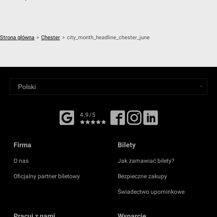
Strona główna
>
Chester
>
city_month_headline_chester_june
4,9/5
Firma
Bilety
O nas
Jak zamawiać bilety?
Oficjalny partner biletowy
Bezpieczne zakupy
Świadectwo upominkowe
Pracuj z nami
Wsparcie