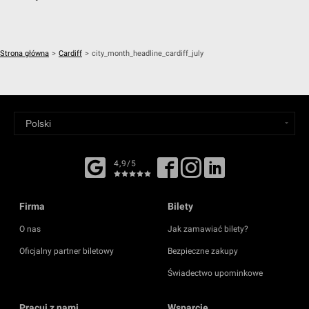
Strona główna
>
Cardiff
>
city_month_headline_cardiff_july
4,9/5
Firma
Bilety
O nas
Jak zamawiać bilety?
Oficjalny partner biletowy
Bezpieczne zakupy
Świadectwo upominkowe
Pracuj z nami
Wsparcie