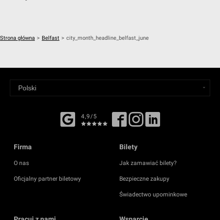
Strona główna
>
Belfast
>
city_month_headline_belfast_june
4,9/5
Firma
Bilety
O nas
Jak zamawiać bilety?
Oficjalny partner biletowy
Bezpieczne zakupy
Świadectwo upominkowe
Pracuj z nami
Wsparcie