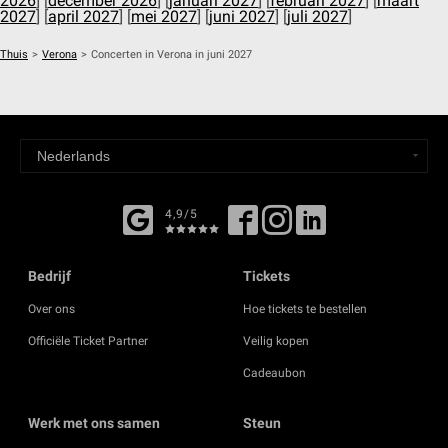
2026
] [
december 2026
] [
januari 2027
] [
februari 2027
] [
maart
2027
] [
april 2027
] [
mei 2027
] [
juni 2027
] [
juli 2027
]
Thuis
>
Verona
>
Concerten in Verona in juni 2027
4,9/5
Bedrijf
Tickets
Over ons
Hoe tickets te bestellen
Officiële Ticket Partner
Veilig kopen
Cadeaubon
Werk met ons samen
Steun