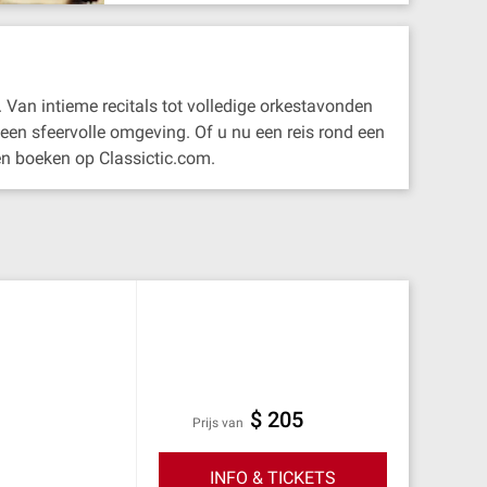
 Van intieme recitals tot volledige orkestavonden
 een sfeervolle omgeving. Of u nu een reis rond een
en boeken op Classictic.com.
$ 205
prijs van
INFO & TICKETS