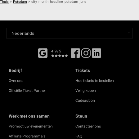
Thuis
>
Potsdam
>
city_month_headline_potsdam_june
4,9/5
Bedrijf
Tickets
Over ons
Hoe tickets te bestellen
Officiële Ticket Partner
Veilig kopen
Cadeaubon
Werk met ons samen
Steun
Promoot uw evenementen
Contacteer ons
Affiliate Programma's
FAQ