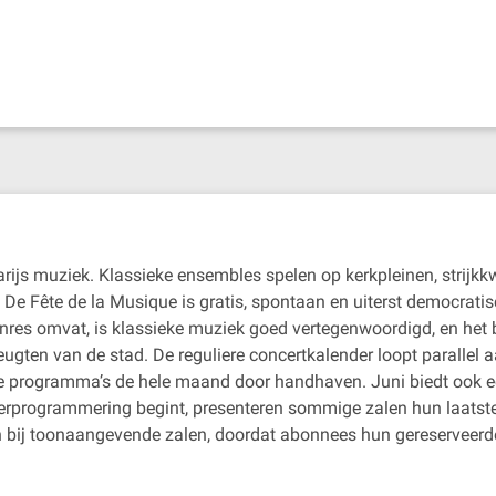
Parijs muziek. Klassieke ensembles spelen op kerkpleinen, strijkk
 De Fête de la Musique is gratis, spontaan en uiterst democratis
es omvat, is klassieke muziek goed vertegenwoordigd, en het b
eugten van de stad. De reguliere concertkalender loopt parallel a
 programma’s de hele maand door handhaven. Juni biedt ook een
merprogrammering begint, presenteren sommige zalen hun laatst
n bij toonaangevende zalen, doordat abonnees hun gereserveerde