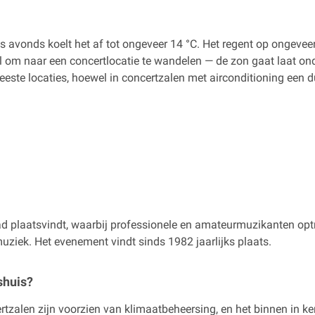
s avonds koelt het af tot ongeveer 14 °C. Het regent op ongevee
om naar een concertlocatie te wandelen — de zon gaat laat onde
este locaties, hoewel in concertzalen met airconditioning een du
tad plaatsvindt, waarbij professionele en amateurmuzikanten optr
muziek. Het evenement vindt sinds 1982 jaarlijks plaats.
shuis?
tzalen zijn voorzien van klimaatbeheersing, en het binnen in ker