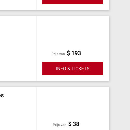
$ 193
prijs van
INFO & TICKETS
es
$ 38
prijs van