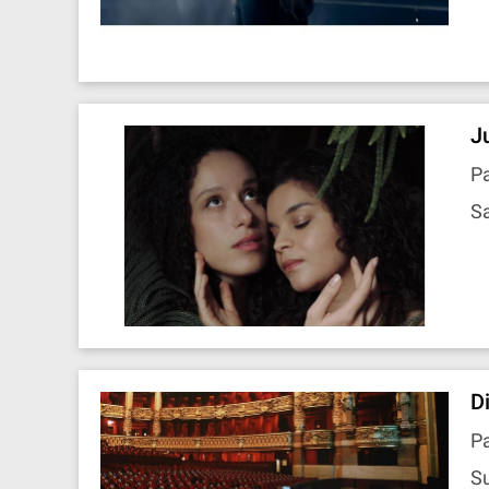
J
Pa
Sa
D
Pa
Su