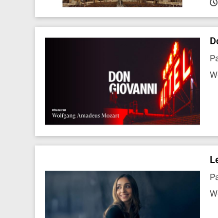
D
Pa
W
L
Pa
W