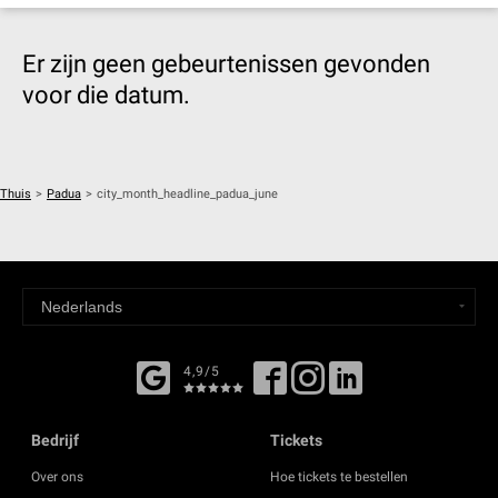
Er zijn geen gebeurtenissen gevonden
voor die datum.
Thuis
>
Padua
>
city_month_headline_padua_june
4,9/5
Bedrijf
Tickets
Over ons
Hoe tickets te bestellen