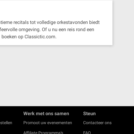
tieme recitals tot volledige orkestavonden biedt
sfeervolle omgeving. Of u nu een reis rond een
n boeken op Classictic.com.
Werk met ons samen
Steun
stellen
Promoot uw evenementen
Contacteer ons
Affiliate Programma's
FAQ