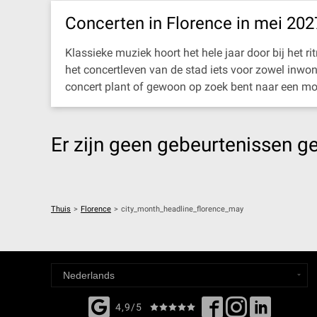
Concerten in Florence in mei 202
Klassieke muziek hoort het hele jaar door bij het r
het concertleven van de stad iets voor zowel inwon
concert plant of gewoon op zoek bent naar een moo
Er zijn geen gebeurtenissen g
Thuis
>
Florence
>
city_month_headline_florence_may
4,9/5