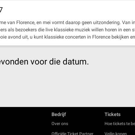
7
itme van Florence, en mei vormt daarop geen uitzondering. Van in
ers als bezoekers die live klassieke muziek willen horen in een 
ie avond uit, u kunt klassieke concerten in Florence bekijken e
evonden voor die datum.
Bedrijf
Tickets
Over ons
Hoe tickets te be
Officiële Ticket Partner
Veilig kopen