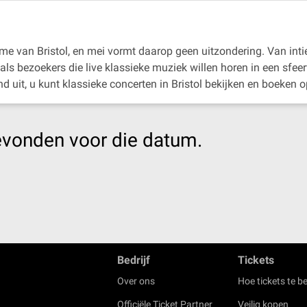
itme van Bristol, en mei vormt daarop geen uitzondering. Van inti
als bezoekers die live klassieke muziek willen horen in een sfee
uit, u kunt klassieke concerten in Bristol bekijken en boeken o
evonden voor die datum.
Bedrijf
Tickets
Over ons
Hoe tickets te be
Officiële Ticket Partner
Veilig kopen