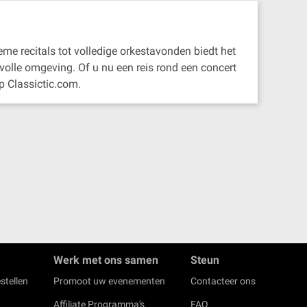
eme recitals tot volledige orkestavonden biedt het
rvolle omgeving. Of u nu een reis rond een concert
p Classictic.com.
Werk met ons samen
Steun
stellen
Promoot uw evenementen
Contacteer ons
Affiliate Programma's
FAQ